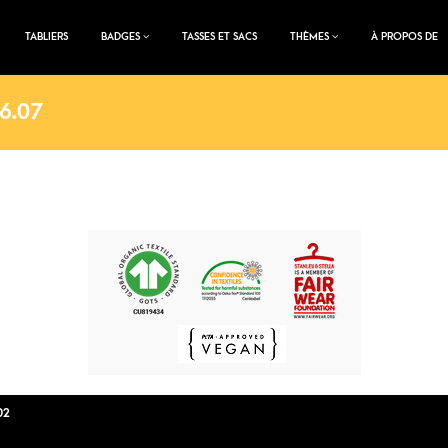
TABLIERS
BADGES
TASSES ET SACS
THÈMES
À PROPOS DE
6.07
02