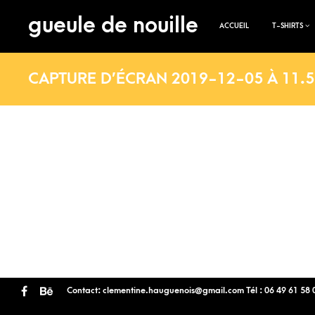
gueule de nouille
ACCUEIL
T-SHIRTS
CAPTURE D’ÉCRAN 2019-12-05 À 11.5
Contact: clementine.hauguenois@gmail.com Tél : 06 49 61 58 