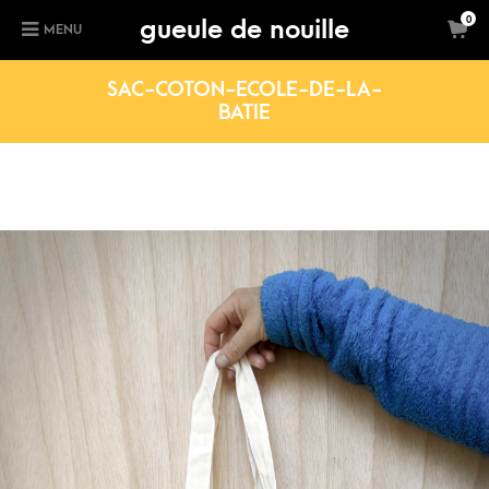
gueule de nouille
0
MENU
SAC-COTON-ECOLE-DE-LA-
BATIE