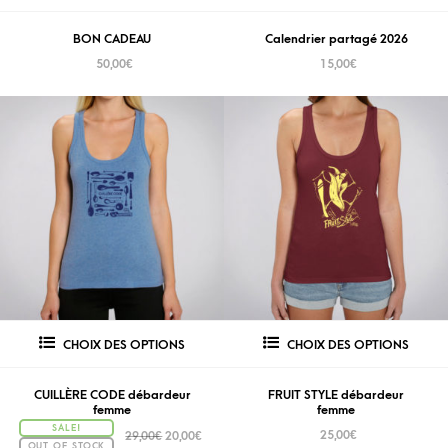
BON CADEAU
Calendrier partagé 2026
50,00
€
15,00
€
CHOIX DES OPTIONS
CHOIX DES OPTIONS
CUILLÈRE CODE débardeur
FRUIT STYLE débardeur
femme
femme
SALE!
25,00
€
29,00
€
20,00
€
OUT OF STOCK