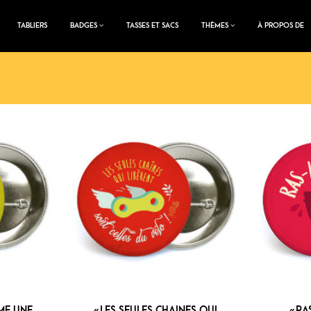
TABLIERS
BADGES
TASSES ET SACS
THÈMES
À PROPOS DE
MME UNE
« LES SEULES CHAINES QUI
« RA