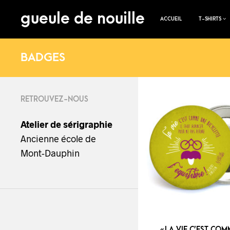
gueule de nouille
ACCUEIL
T-SHIRTS
BADGES
RETROUVEZ-NOUS
Atelier de sérigraphie
Ancienne école de
Mont-Dauphin
« LA VIE C’EST CO