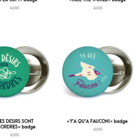
4,00
€
4,00
€
TES DESIRS SONT
« Y’A QU’A FAUCON! » badge
ORDRES » badge
4,00
€
4,00
€