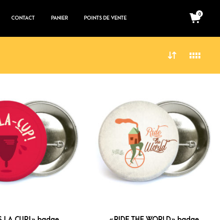
0
CONTACT
PANIER
POINTS DE VENTE
S LA CUP! » badge
« RIDE THE WORLD » badge