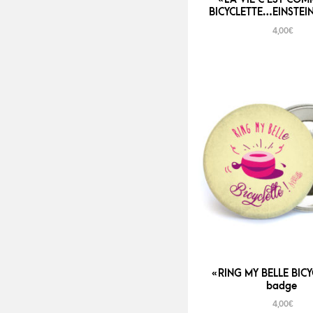
BICYCLETTE…EINSTEIN
4,00
€
« RING MY BELLE BICY
badge
4,00
€