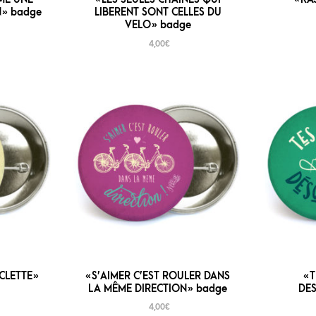
 » badge
LIBERENT SONT CELLES DU
VELO » badge
4,00
€
CLETTE »
« S’AIMER C’EST ROULER DANS
« 
LA MÊME DIRECTION » badge
DES
4,00
€