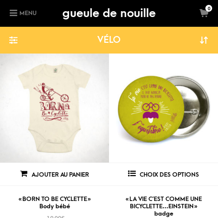
gueule de nouille
0
MENU
VÉLO
AJOUTER AU PANIER
CHOIX DES OPTIONS
« BORN TO BE CYCLETTE »
« LA VIE C’EST COMME UNE
Body bébé
BICYCLETTE…EINSTEIN »
badge