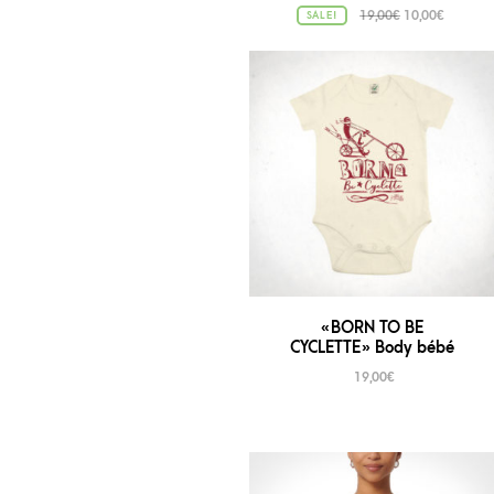
19,00
€
10,00
€
SALE!
« BORN TO BE
CYCLETTE » Body bébé
19,00
€