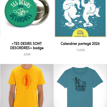
« TES DESIRS SONT
Calendrier partagé 2026
DESORDRES » badge
15,00
€
4,00
€