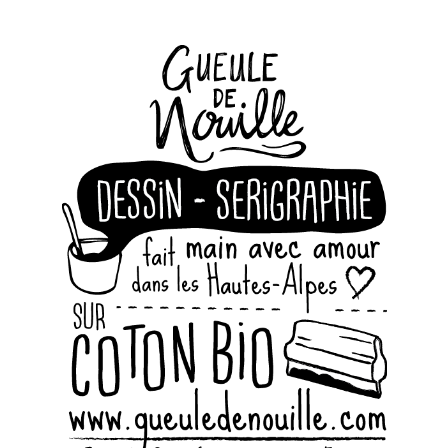
TABLIERS
BADGES
TASSES ET SACS
THÈMES
À PROPOS DE