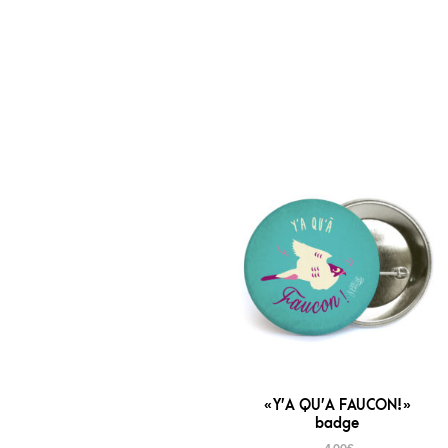
« Y’A QU’A FAUCON! »
badge