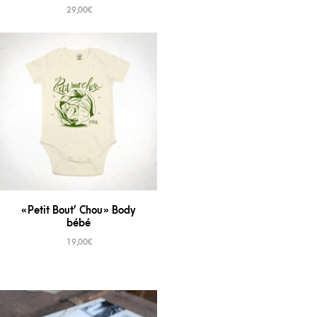
29,00
€
« Petit Bout’ Chou » Body
bébé
19,00
€