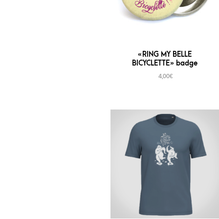
« RING MY BELLE
BICYCLETTE » badge
4,00
€