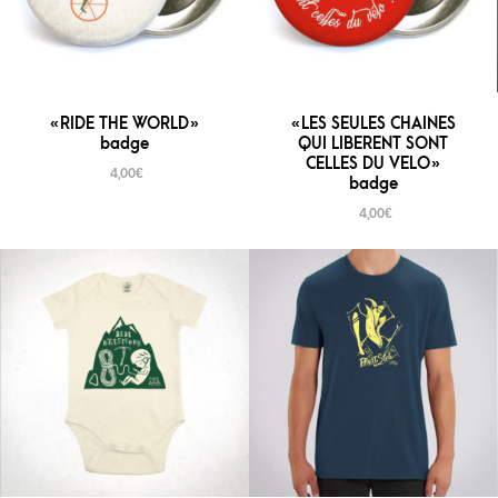
« RIDE THE WORLD »
« LES SEULES CHAINES
badge
QUI LIBERENT SONT
CELLES DU VELO »
4,00
€
badge
4,00
€