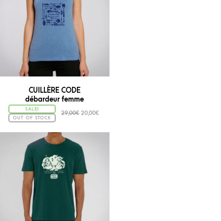
CUILLÈRE CODE
débardeur femme
SALE!
29,00
€
20,00
€
OUT OF STOCK