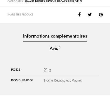
CATÉGORIES :
AIMANT
,
BADGES
,
BROCHE
,
DÉCAPSULEUR
,
VÉLO
SHARE THIS PRODUCT
Informations complémentaires
0
Avis
21 g
POIDS
DOS DU BADGE
Broche, Décapsuleur, Magnet