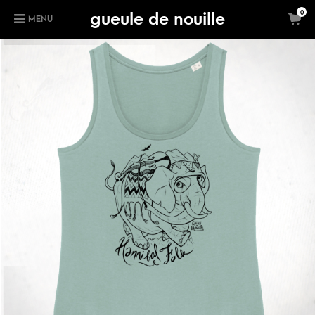
gueule de nouille
0
MENU