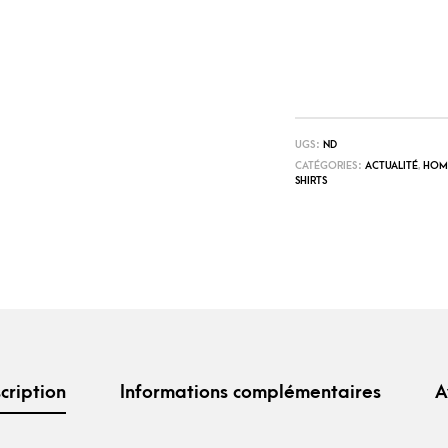
UGS :
ND
CATÉGORIES :
ACTUALITÉ
,
HOM
SHIRTS
cription
Informations complémentaires
A