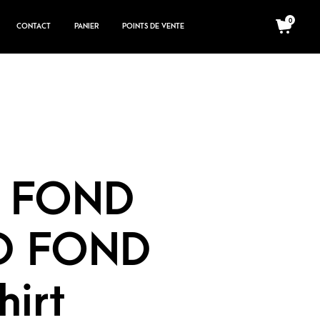
0
CONTACT
PANIER
POINTS DE VENTE
I FOND
D FOND
hirt