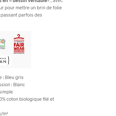
s en « dessin véritable
« , avec
r pour mettre un brin de folie
n passant parfois des
e : Bleu gris
sion : Blanc
 simple
0% coton biologique filé et
g/m²