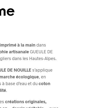
me
imprimé à la main
dans
phie artisanale
GUEULE DE
gliers dans les Hautes-Alpes.
ULE DE NOUILLE
s’applique
marche écologique
, en
s à base d’eau et du
coton
ité
.
des
créations originales,