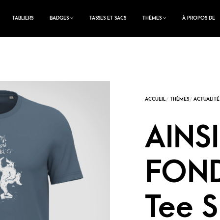
TABLIERS
BADGES
TASSES ET SACS
THÈMES
À PROPOS DE
AINS
FON
Tee S